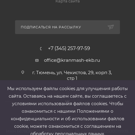
Карта сайта
ПОДПИСАТЬСЯ НА РАССЫЛКУ
+7 (345) 257-97-59
office@kranmash-ekb.ru
г. Тюмень, ул. Чекистов, 29, корп 3,
стр 1
Мы используем файлы cооkies для улучшения работы
сайта. Оставаясь на нашем сайте, вы соглашаетесь с
условиями использования файлов cооkies. Чтобы
ознакомиться с нашими Положениями о
конфиденциальности и об использовании файлов
2013-2026 ©
ООО «КранМаш»
cookie, можете ознакомиться с соглашением на
ИНН 6678080212, КПП 667801001 ,Р/с 40702810302500019939,
обработку персональных данных.