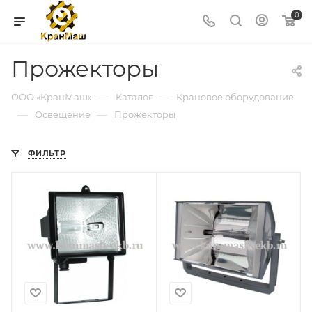
0
Прожекторы
—
—
ООО «КранМаш»
Каталог
Крановое оборудование
—
—
Освещение
Прожекторы
ФИЛЬТР