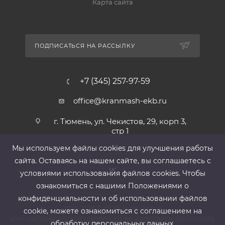
Карта сайта
ПОДПИСАТЬСЯ НА РАССЫЛКУ
+7 (345) 257-97-59
office@kranmash-ekb.ru
г. Тюмень, ул. Чекистов, 29, корп 3,
стр 1
Мы используем файлы cооkies для улучшения работы
сайта. Оставаясь на нашем сайте, вы соглашаетесь с
условиями использования файлов cооkies. Чтобы
ознакомиться с нашими Положениями о
конфиденциальности и об использовании файлов
2013-2026 ©
ООО «КранМаш»
cookie, можете ознакомиться с соглашением на
ИНН 6678080212, КПП 667801001 ,Р/с 40702810302500019939,
обработку персональных данных.