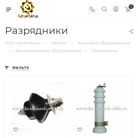
0
Разрядники
—
—
ООО «КранМаш»
Каталог
Крановое оборудование
—
—
Высоковольтное оборудование
Разрядники
ФИЛЬТР